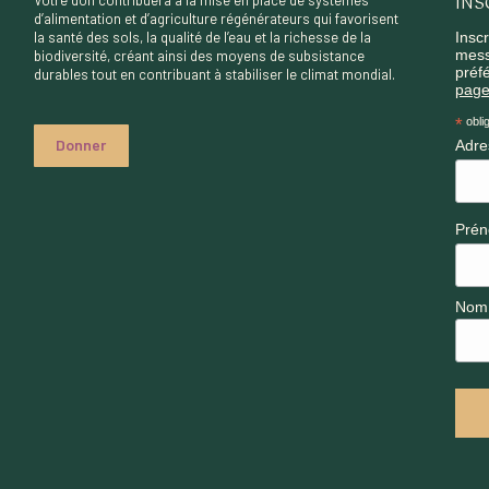
INS
Votre don contribuera à la mise en place de systèmes
d’alimentation et d’agriculture régénérateurs qui favorisent
la santé des sols, la qualité de l’eau et la richesse de la
Inscr
mess
biodiversité, créant ainsi des moyens de subsistance
préfé
durables tout en contribuant à stabiliser le climat mondial.
page
*
oblig
Donner
Adre
Pré
Nom