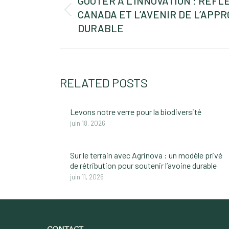
NAVIGATION
GOÛTER À L’INNOVATION : RÉFL
CANADA ET L’AVENIR DE L’APP
Previous
post:
DURABLE
RELATED POSTS
Levons notre verre pour la biodiversité
juin 18, 2026
Sur le terrain avec Agrinova : un modèle privé
de rétribution pour soutenir l’avoine durable
juin 11, 2026