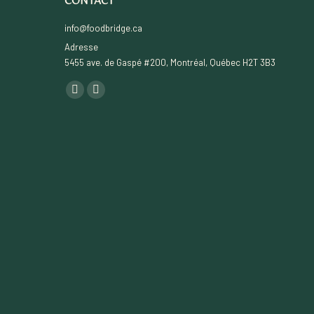
CONTACT
info@foodbridge.ca
Adresse
5455 ave. de Gaspé #200, Montréal, Québec H2T 3B3
Find us on:
YouTube
Linkedin
page
page
opens
opens
in
in
new
new
window
window