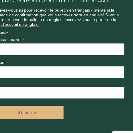
CRIVEZ-VOUS À L'INFOLETTRE DE TERRE À TABLE
ivez-vous ici pour recevoir le bulletin en français - même si le
age de confirmation que vous recevez sera en anglais! Si vous
rez recevoir le bulletin en anglais, inscrivez-vous à partir de la
 d'accueil en anglais.
atoire
*
sse courriel
*
nom