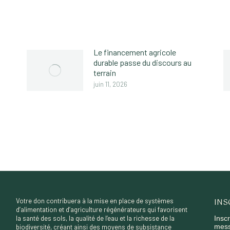
Le financement agricole
durable passe du discours au
terrain
juin 11, 2026
INS
Votre don contribuera à la mise en place de systèmes
d’alimentation et d’agriculture régénérateurs qui favorisent
la santé des sols, la qualité de l’eau et la richesse de la
Inscr
mess
biodiversité, créant ainsi des moyens de subsistance