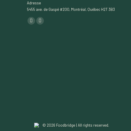
Adresse
5455 ave. de Gaspé #200, Montréal, Québec H2T 3B3
Find us on:
YouTube
Linkedin
page
page
opens
opens
in
in
new
new
window
window
© 2026 Foodbridge | All rights reserved.