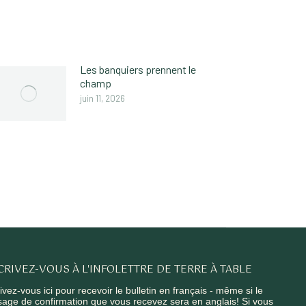
Les banquiers prennent le
champ
juin 11, 2026
CRIVEZ-VOUS À L'INFOLETTRE DE TERRE À TABLE
ivez-vous ici pour recevoir le bulletin en français - même si le
age de confirmation que vous recevez sera en anglais! Si vous