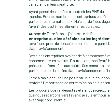
canadien par leur créativité.
Ayant passé des années à soutenir les PME du sec
marché. Pour de nombreuses entreprises en démarra
partenaires internationaux. Mais au-delà des dégus
l’avenir des systèmes alimentaires durables.
Au nom de Terre à table, j’ai profité de l’occasio
entreprise que les céréales ou les ingrédient
révélé une prise de conscience croissante parmi le
d’approvisionnement.
Certaines entreprises avaient déjà commencé à exp
consommateurs avertis. D’autres ont manifesté leur 
préoccupations liées aux coûts. Ces constats son
partenaires de la chaîne d’approvisionnement afi
Terre à table occupe une position unique pour con
renforcé l’importance de cette mission et le potent
Les produits que j’ai dégustés étaient délicieux, le
que nous regardons vers l’avenir, je suis enthousia
avantage concurrentiel.