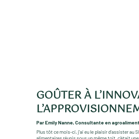
GOÛTER À L’INNOV
L’APPROVISIONNE
Par Emily Nanne, Consultante en agroalimen
Plus tôt ce mois-ci, j’ai eu le plaisir d’assister 
alimentaires réunis sous un même toit, c’était un