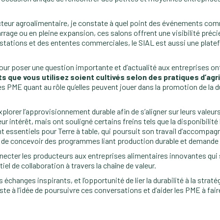
teur agroalimentaire, je constate à quel point des événements comm
ge ou en pleine expansion, ces salons offrent une visibilité précie
tations et des ententes commerciales, le SIAL est aussi une platefor
n pour poser une question importante et d’actualité aux entreprises o
s que vous utilisez soient cultivés selon des pratiques d’agr
s PME quant au rôle qu’elles peuvent jouer dans la promotion de la du
lorer l’approvisionnement durable afin de s’aligner sur leurs valeu
intérêt, mais ont souligné certains freins tels que la disponibilité 
t essentiels pour Terre à table, qui poursuit son travail d’accomp
n de concevoir des programmes liant production durable et demande
necter les producteurs aux entreprises alimentaires innovantes qui s
iel de collaboration à travers la chaîne de valeur.
s échanges inspirants, et l’opportunité de lier la durabilité à la str
ste à l’idée de poursuivre ces conversations et d’aider les PME à fai