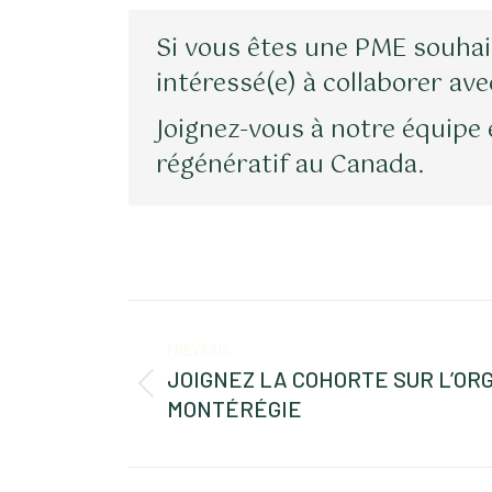
Si vous êtes une PME souhai
intéressé(e) à collaborer av
Joignez-vous à notre équipe 
régénératif au Canada.
POST
NAVIGATION
PREVIOUS
JOIGNEZ LA COHORTE SUR L’OR
Previous
MONTÉRÉGIE
post: