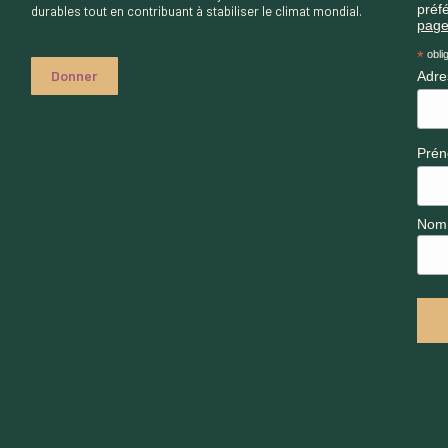
préfé
durables tout en contribuant à stabiliser le climat mondial.
page
*
oblig
Donner
Adre
Pré
Nom