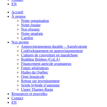
EN
Accueil
À propos
Notre organisation
Notre équipe
Nos réseaux
Notre stratégie
Carrière
Nos projets
Approvisionnement durable – Agroécologie
Codéveloppement en approvisionnement
Cultures de couverture en maraîchage
Building Bridges (CoLA)
Financement agricole avantageux
Futurs générations
Huiles du Québec
Orge brassicole
Retour sur investissement
Seigle hybride d’automne
Upper Thames Basin
Ressources et nouvelles
Contact
EN