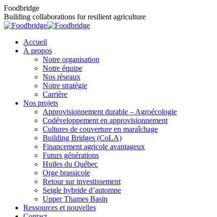
Skip
Foodbridge
to
Building collaborations for resilient agriculture
content
Accueil
À propos
Notre organisation
Notre équipe
Nos réseaux
Notre stratégie
Carrière
Nos projets
Approvisionnement durable – Agroécologie
Codéveloppement en approvisionnement
Cultures de couverture en maraîchage
Building Bridges (CoLA)
Financement agricole avantageux
Futurs générations
Huiles du Québec
Orge brassicole
Retour sur investissement
Seigle hybride d’automne
Upper Thames Basin
Ressources et nouvelles
Contact