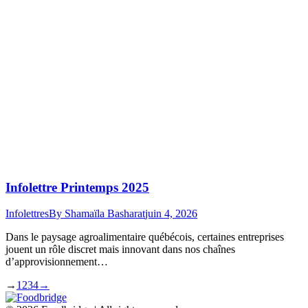
Infolettre Printemps 2025
Infolettres
By
Shamaïla Basharat
juin 4, 2026
Dans le paysage agroalimentaire québécois, certaines entreprises
jouent un rôle discret mais innovant dans nos chaînes
d’approvisionnement…
→
1
2
3
4
→